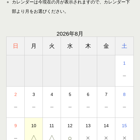
カレンダーは今現在の月が表示されますので、カレンダー下
部より月をお選びください。
2026年8月
日
月
火
水
木
金
土
1
－
2
3
4
5
6
7
8
－
－
－
－
－
－
－
9
10
11
12
13
14
15
－
△
△
○
×
×
×