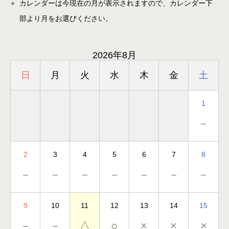
カレンダーは今現在の月が表示されますので、カレンダー下
部より月をお選びください。
2026年8月
日
月
火
水
木
金
土
1
－
2
3
4
5
6
7
8
－
－
－
－
－
－
－
9
10
11
12
13
14
15
－
－
△
○
×
×
×