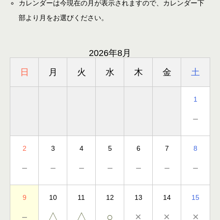
カレンダーは今現在の月が表示されますので、カレンダー下
部より月をお選びください。
2026年8月
日
月
火
水
木
金
土
1
－
2
3
4
5
6
7
8
－
－
－
－
－
－
－
9
10
11
12
13
14
15
－
△
△
○
×
×
×