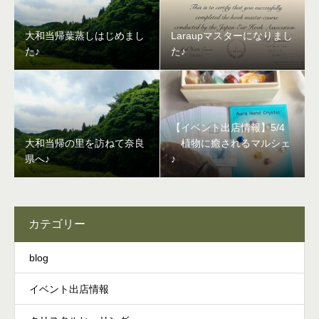
大和当帰葉蒸しはじめまし
Laraupマスターになりまし
た♪
た♪
【イベント出店情報】5/4
大和当帰の里を訪ねて奈良
植物に癒されるマルシェ
県へ♪
♪
カテゴリー
blog
イベント出店情報