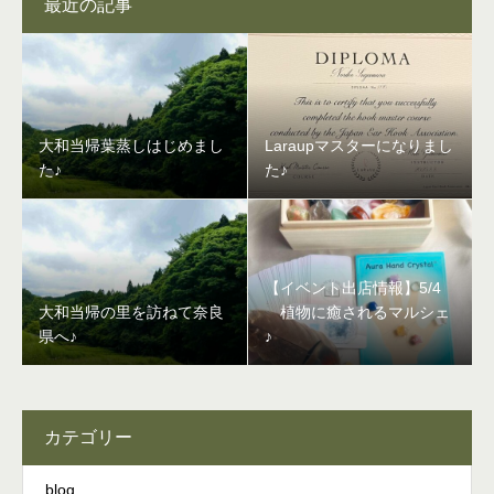
最近の記事
大和当帰葉蒸しはじめまし
Laraupマスターになりまし
た♪
た♪
【イベント出店情報】5/4
大和当帰の里を訪ねて奈良
植物に癒されるマルシェ
県へ♪
♪
カテゴリー
blog