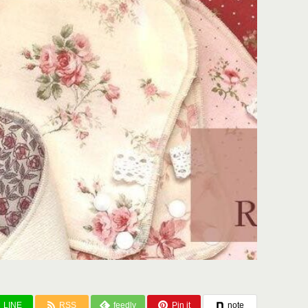
LINE
RSS
feedly
Pin it
note