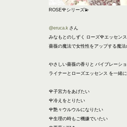
ROSE🌹シリーズ💫
@eruca.k
さん
みなもとのしずく ローズ🌹エッセンス
薔薇の魔法で女性性をアップする魔法
やさしい薔薇の香りと バイブレーシ
ライナーとローズエッセンス を一緒
🌹子宮力をあげたい
🌹冷えをとりたい
🌹艶々ウルウルになりたい
🌹生理の時もご機嫌でいたい