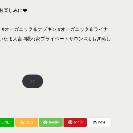
楽しみに❤️
く #オーガニック布ナプキン #オーガニック布ライナ
a🌙 #さいたま大宮 #隠れ家プライベートサロン #よもぎ蒸し
zz
LINE
RSS
feedly
Pin it
note