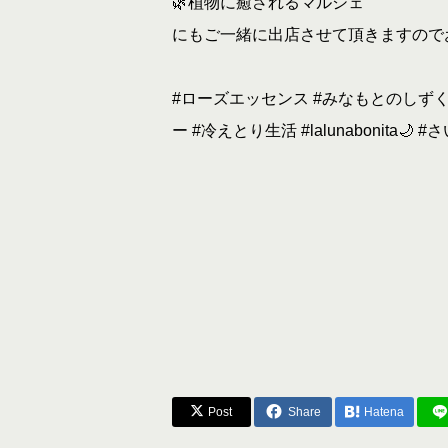
🌿植物に癒されるマルシェ
にもご一緒に出店させて頂きますのでお
#ローズエッセンス #みなもとのしず
ー #冷えとり生活 #lalunabonit
Post
Share
Hatena