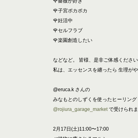
🌹薔薇が好き
🌹子宮ポカポカ
🌹妊活中
🌹セルフラブ
🌹楽園創造したい
などなど。 皆様、是非ご体感ください
私は、エッセンスを纏ったら 生理がや
@eruca.k さんの
みなもとのしずくを使ったヒーリング
@rojiura_garage_market
で受けられま
2月17日(土)11:00〜17:00