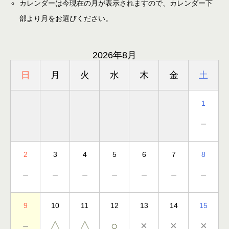
カレンダーは今現在の月が表示されますので、カレンダー下
部より月をお選びください。
2026年8月
日
月
火
水
木
金
土
1
－
2
3
4
5
6
7
8
－
－
－
－
－
－
－
9
10
11
12
13
14
15
－
△
△
○
×
×
×